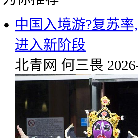
中国入境游?复苏率,
进入新阶段
北青网
何三畏
2026