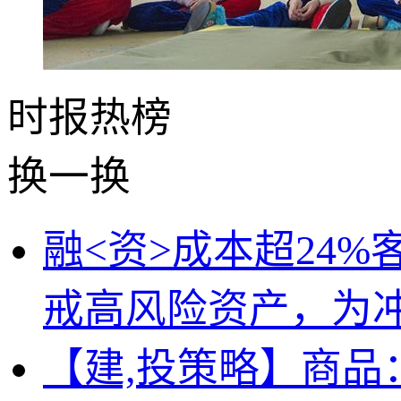
时报
热榜
换一换
融<资>成本超24
戒高风险资产，为
【建,投策略】商