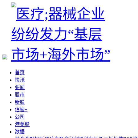
首页
快讯
要闻
股市
新股
信披+
公司
港美股
数据