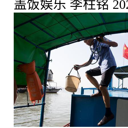
盖饭娱乐
李柱铭
20