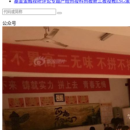
基金
金融
视听
评论
专题
产经
创投
科创板
新三板
投教
ESG
滚
公众号