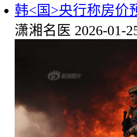
韩<国>央行称房
潇湘名医
2026-01-2