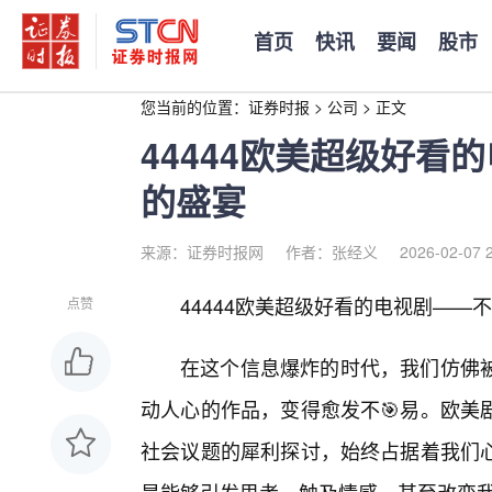
首页
快讯
要闻
股市
您当前的位置：
证券时报
>
公司
>
正文
44444欧美超级好看
的盛宴
来源：证券时报网
作者：张经义
2026-02-07 
44444欧美超级好看的电视剧—
点赞
在这个信息爆炸的时代，我们仿佛被
动人心的作品，变得愈发不🎯易。欧美
社会议题的犀利探讨，始终占据着我们