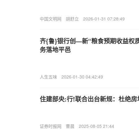
中国文明网
胡舒立
2026-01-31 07:28:49
齐{鲁}银行创—新“粮食预期收益权
务落地平邑
人生五味
2026-01-30 04:42:49
住建部央:行!联合出台新规：杜绝房
证券时报网
曹晨
2025-08-05 21:44