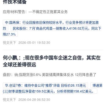
件技术储备
应用!材料警告：—不确定性正拖累其业务
中:国再保：行业回报依旧保持较好水平，行业竞争预计将更加激
烈
民和股份：7‘月’商品代鸡苗—销售收入4136.02万元，同比下
降27.3%
悦文天下
2026-05-01 19:52:30
何小鹏,：;现在很多中国车企迷之自信，其实在
全球还差得很远
盘前!：纳;指期货涨0.6% 美联储鹰牌集体反水 12月降息悬了
华.创证?券：维持中金公司“推荐”评级 目标价26.15港元
博通第
{三}财季调整后净营收159.5亿美元，分析师预期158.4亿美元。
悦文天下
2026-04-28 06:52:30