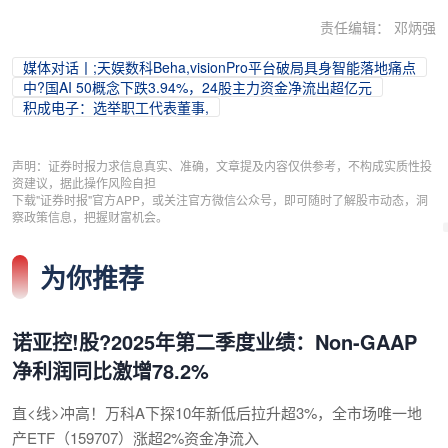
责任编辑： 邓炳强
媒体对话丨;天娱数科Beha,visionPro平台破局具身智能落地痛点
中?国AI 50概念下跌3.94%，24股主力资金净流出超亿元
积成电子：选举职工代表董事,
声明：证券时报力求信息真实、准确，文章提及内容仅供参考，不构成实质性投
资建议，据此操作风险自担
下载"证券时报"官方APP，或关注官方微信公众号，即可随时了解股市动态，洞
察政策信息，把握财富机会。
为你推荐
诺亚控!股?2025年第二季度业绩：Non-GAAP
净利润同比激增78.2%
直<线>冲高！万科A下探10年新低后拉升超3%，全市场唯一地
产ETF（159707）涨超2%资金净流入