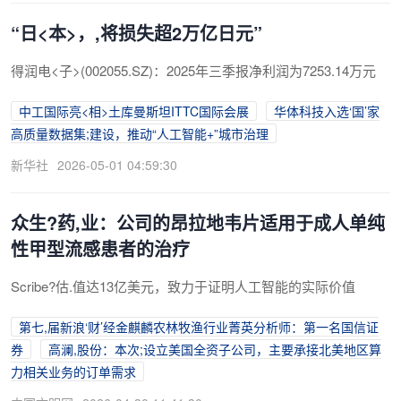
“日<本>，,将损失超2万亿日元”
得润电<子>(002055.SZ)：2025年三季报净利润为7253.14万元
中工国际亮<相>土库曼斯坦ITTC国际会展
华体科技入选‘国’家
高质量数据集;建设，推动“人工智能+”城市治理
新华社
2026-05-01 04:59:30
众生?药,业：公司的昂拉地韦片适用于成人单纯
性甲型流感患者的治疗
Scribe?估.值达13亿美元，致力于证明人工智能的实际价值
第七,届新浪‘财’经金麒麟农林牧渔行业菁英分析师：第一名国信证
券
高澜,股份：本次;设立美国全资子公司，主要承接北美地区算
力相关业务的订单需求