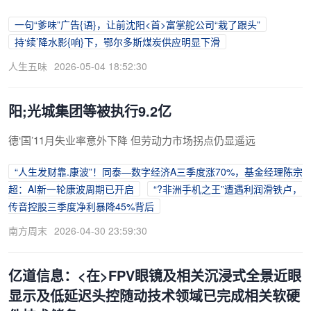
一句“爹味”广告{语}，让前沈阳<首>富掌舵公司“栽了跟头”
持‘续’降水影{响}下，鄂尔多斯煤炭供应明显下滑
人生五味
2026-05-04 18:52:30
阳;光城集团等被执行9.2亿
德‘国’11月失业率意外下降 但劳动力市场拐点仍显遥远
“人生发财靠.康波”！同泰—数字经济A三季度涨70%，基金经理陈宗
超：AI新一轮康波周期已开启
“?非洲手机之王”遭遇利润滑铁卢，
传音控股三季度净利暴降45%背后
南方周末
2026-04-30 23:59:30
亿道信息：<在>FPV眼镜及相关沉浸式全景近眼
显示及低延迟头控随动技术领域已完成相关软硬